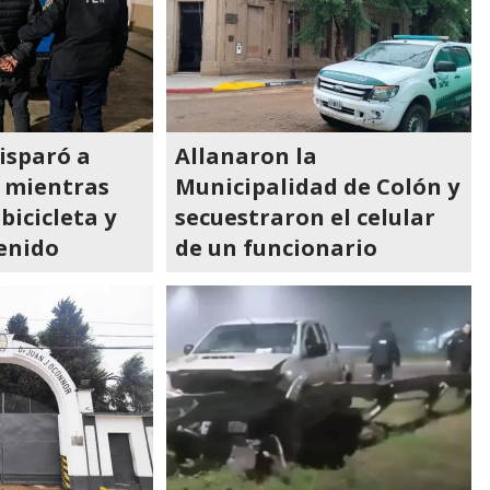
disparó a
Allanaron la
 mientras
Municipalidad de Colón y
bicicleta y
secuestraron el celular
enido
de un funcionario