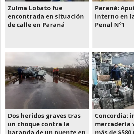
Zulma Lobato fue
Paraná: Apu
encontrada en situación
interno en l
de calle en Paraná
Penal N°1
Dos heridos graves tras
Concordia: 
un choque contra la
mercadería 
baranda de un puente en
más de $580 