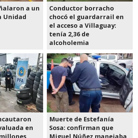
ñalaron a un
Conductor borracho
a Unidad
chocó el guardarrail en
el acceso a Villaguay:
tenía 2,36 de
alcoholemia
incautaron
Muerte de Estefanía
valuada en
Sosa: confirman que
millones
Miguel Núñez manejaba