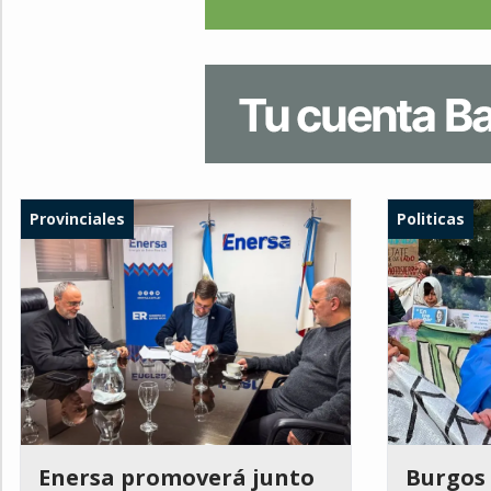
Provinciales
Politicas
Enersa promoverá junto
Burgos 