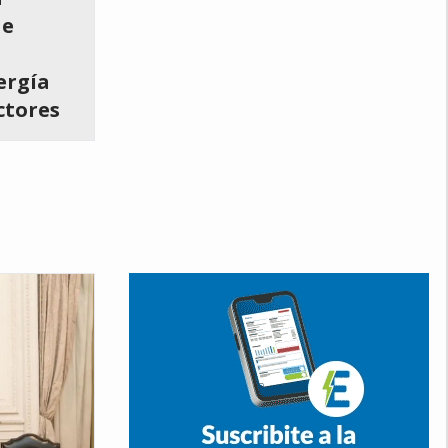
 e
ergía
ctores