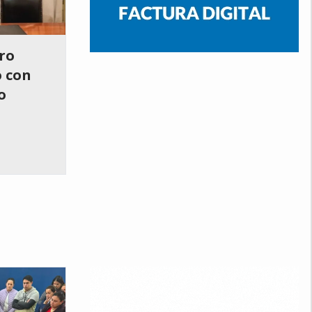
ro
o con
o