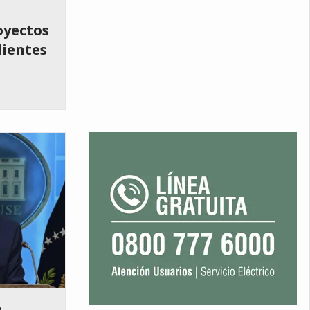
oyectos
dientes
a