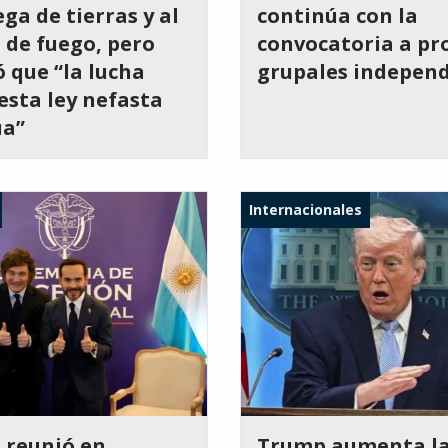
ega de tierras y al
continúa con la
de fuego, pero
convocatoria a pr
ó que “la lucha
grupales indepen
esta ley nefasta
úa”
Internacionales
e reunió en
Trump aumenta l