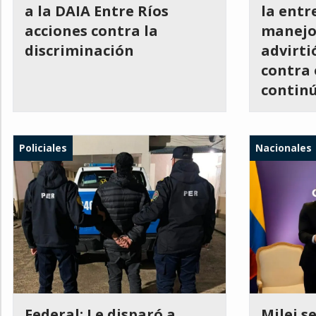
a la DAIA Entre Ríos
la entr
acciones contra la
manejo 
discriminación
advirti
contra 
contin
Policiales
Nacionales
Federal: Le disparó a
Milei s