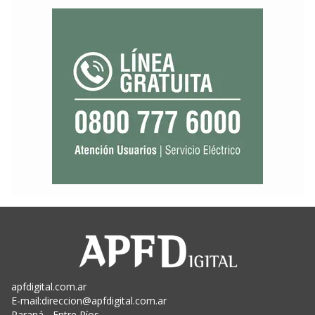
apfdigital.com.ar
E-mail:
direccion@apfdigital.com.ar
Paraná - Entre Ríos