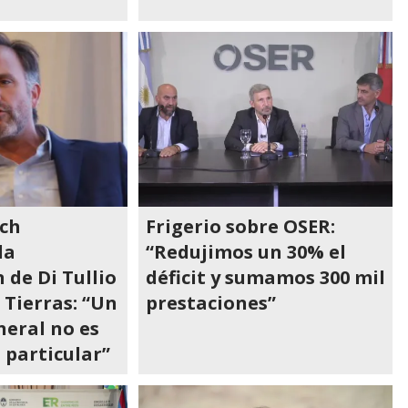
ch
Frigerio sobre OSER:
la
“Redujimos un 30% el
de Di Tullio
déficit y sumamos 300 mil
 Tierras: “Un
prestaciones”
neral no es
o particular”