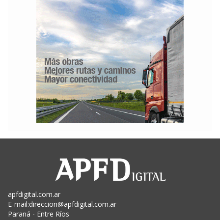
apfdigital.com.ar
E-mail:
direccion@apfdigital.com.ar
Paraná - Entre Ríos