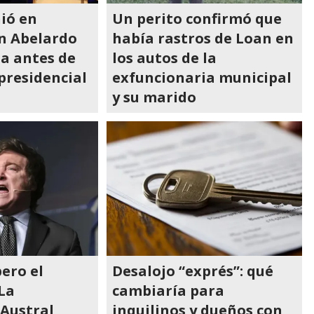
nió en
Un perito confirmó que
n Abelardo
había rastros de Loan en
la antes de
los autos de la
presidencial
exfuncionaria municipal
y su marido
pero el
Desalojo “exprés”: qué
La
cambiaría para
 Austral
inquilinos y dueños con