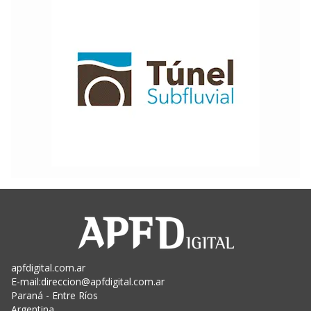
apfdigital.com.ar
E-mail:
direccion@apfdigital.com.ar
Paraná - Entre Ríos
Argentina