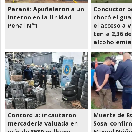
Paraná: Apuñalaron a un
Conductor b
interno en la Unidad
chocó el gua
Penal N°1
el acceso a V
tenía 2,36 de
alcoholemia
Concordia: incautaron
Muerte de E
mercadería valuada en
Sosa: confi
más de $580 millones
Miguel Núñ