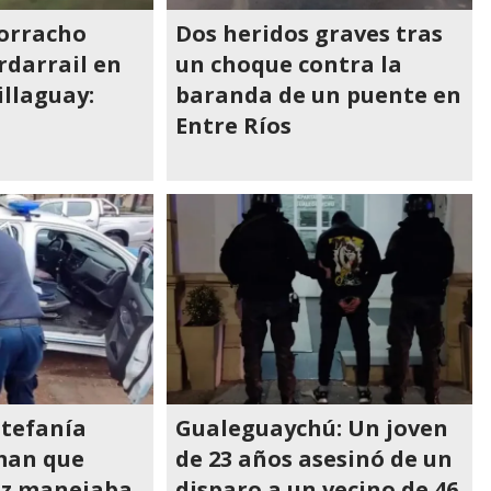
orracho
Dos heridos graves tras
rdarrail en
un choque contra la
illaguay:
baranda de un puente en
Entre Ríos
stefanía
Gualeguaychú: Un joven
rman que
de 23 años asesinó de un
ez manejaba
disparo a un vecino de 46