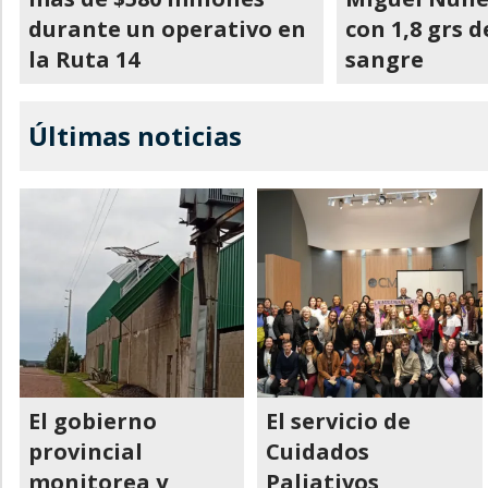
durante un operativo en
con 1,8 grs d
la Ruta 14
sangre
Últimas noticias
El gobierno
El servicio de
provincial
Cuidados
monitorea y
Paliativos