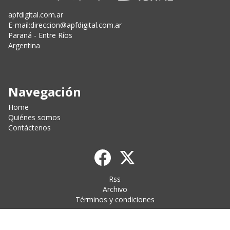
apfdigital.com.ar
E-mail:
direccion@apfdigital.com.ar
Paraná - Entre Ríos
Argentina
Navegación
Home
Quiénes somos
Contáctenos
Rss
Archivo
Términos y condiciones
CMS para medios
by
Troop