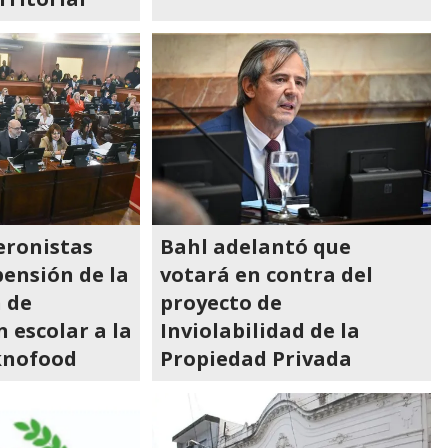
eronistas
Bahl adelantó que
pensión de la
votará en contra del
 de
proyecto de
 escolar a la
Inviolabilidad de la
knofood
Propiedad Privada