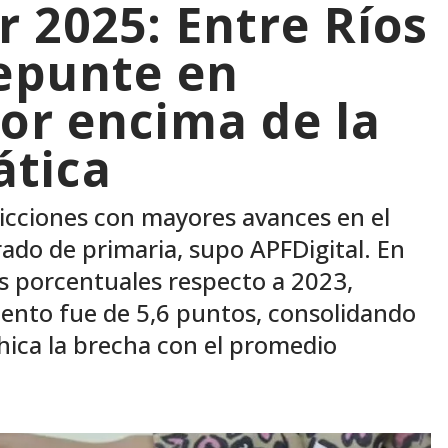
 2025: Entre Ríos
repunte en
por encima de la
tica
sdicciones con mayores avances en el
do de primaria, supo APFDigital. En
s porcentuales respecto a 2023,
ento fue de 5,6 puntos, consolidando
ica la brecha con el promedio