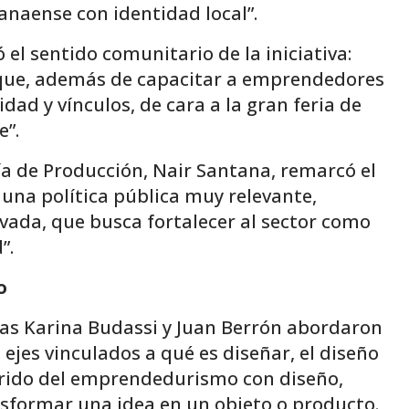
ranaense con identidad local”.
ó el sentido comunitario de la iniciativa:
rque, además de capacitar a emprendedores
d y vínculos, de cara a la gran feria de
e”.
ía de Producción, Nair Santana, remarcó el
 una política pública muy relevante,
ivada, que busca fortalecer al sector como
”.
o
tas Karina Budassi y Juan Berrón abordaron
 ejes vinculados a qué es diseñar, el diseño
orrido del emprendedurismo con diseño,
nsformar una idea en un objeto o producto.