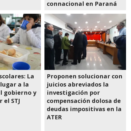
connacional en Paraná
colares: La
Proponen solucionar con
 lugar a la
juicios abreviados la
l gobierno y
investigación por
 el STJ
compensación dolosa de
deudas impositivas en la
ATER