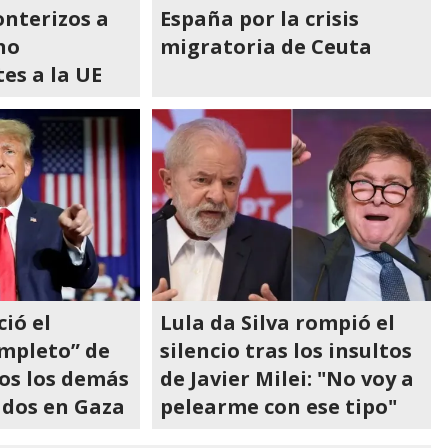
onterizos a
España por la crisis
no
migratoria de Ceuta
es a la UE
ió el
Lula da Silva rompió el
mpleto” de
silencio tras los insultos
os los demás
de Javier Milei: "No voy a
dos en Gaza
pelearme con ese tipo"