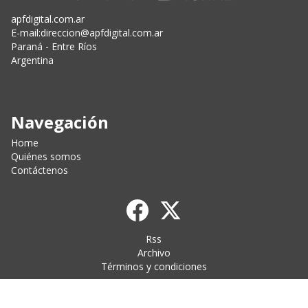
apfdigital.com.ar
E-mail:
direccion@apfdigital.com.ar
Paraná - Entre Ríos
Argentina
Navegación
Home
Quiénes somos
Contáctenos
Rss
Archivo
Términos y condiciones
CMS para medios
by
Troop